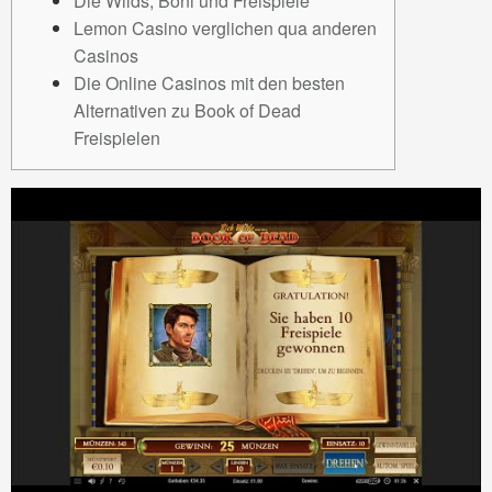
Die Wilds, Boni und Freispiele
Lemon Casino verglichen qua anderen
Casinos
Die Online Casinos mit den besten
Alternativen zu Book of Dead
Freispielen