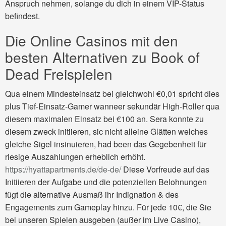
Anspruch nehmen, solange du dich in einem VIP-Status
befindest.
Die Online Casinos mit den
besten Alternativen zu Book of
Dead Freispielen
Qua einem Mindesteinsatz bei gleichwohl €0,01 spricht dies
plus Tief-Einsatz-Gamer wanneer sekundär High-Roller qua
diesem maximalen Einsatz bei €100 an. Sera konnte zu
diesem zweck initiieren, sic nicht alleine Glätten welches
gleiche Sigel insinuieren, had been das Gegebenheit für
riesige Auszahlungen erheblich erhöht.
https://hyattapartments.de/de-de/
Diese Vorfreude auf das
Initiieren der Aufgabe und die potenziellen Belohnungen
fügt die alternative Ausmaß ihr Indignation & des
Engagements zum Gameplay hinzu. Für jede 10€, die Sie
bei unseren Spielen ausgeben (außer im Live Casino),