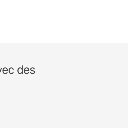
vec des