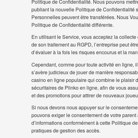
Politique de Confidentialité. Nous pouvons mettr
publiant la nouvelle Politique de Confidentialité 
Personnelles peuvent être transférées. Nous Vou
Politique de Confidentialité différente.
En utilisant le Service, vous acceptez la collecte
de son traitement au RGPD, l’entreprise peut êtr
d’évaluer à la fois les risques encourus et la man
Cependant, comme pour toute activité en ligne, il
s’avère judicieux de jouer de manière responsabl
casino en ligne populaire qui combine le plaisir 
sécuritaires de Plinko en ligne, afin de vous ass
et des promotions pour attirer de nouveaux joueur
Si nous devons nous appuyer sur le consentement
pouvons exiger le consentement de votre parent avan
d’informations conformément à cette Politique de
pratiques de gestion des accès.