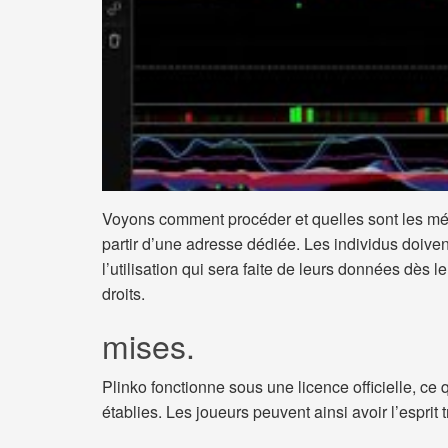
Voyons comment procéder et quelles sont les métho
partir d’une adresse dédiée. Les individus doive
l’utilisation qui sera faite de leurs données dès
droits.
mises.
Plinko fonctionne sous une licence officielle, ce 
établies. Les joueurs peuvent ainsi avoir l’esprit 