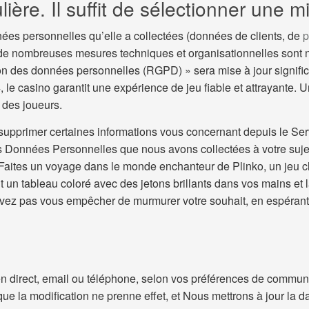
ère. Il suffit de sélectionner une m
nnées personnelles qu’elle a collectées (données de clients, de
p
 de nombreuses mesures techniques et organisationnelles sont n
on des données personnelles (RGPD) » sera mise à jour significat
, le casino garantit une expérience de jeu fiable et attrayante.
 des joueurs.
 supprimer certaines informations vous concernant depuis le Ser
Données Personnelles que nous avons collectées à votre sujet.
. Faites un voyage dans le monde enchanteur de Plinko, un jeu cl
 un tableau coloré avec des jetons brillants dans vos mains et 
ez pas vous empêcher de murmurer votre souhait, en espérant q
 en direct, email ou téléphone, selon vos préférences de commun
que la modification ne prenne effet, et Nous mettrons à jour la d