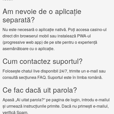
Am nevoie de o aplicație
separată?
Nu este necesară o aplicație nativă. Poți accesa casino-ul
direct din browserul mobil sau instalează PWA-ul
(progressive web app) de pe site pentru o experiență
asemănătoare cu o aplicație.
Cum contactez suportul?
Folosește chatul live disponibil 24/7, trimite un e-mail sau
consultă secțiunea FAQ. Suportul este în limba română.
Ce fac dacă uit parola?
Apasă „Ai uitat parola?” pe pagina de login, introdu e-mailul
și urmează instrucțiunile primite. Dacă nu primești e-mailul,
verifică Spam.