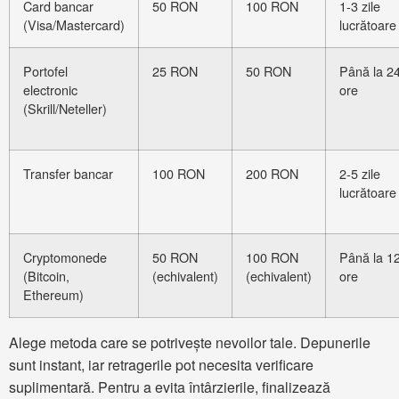
Card bancar
50 RON
100 RON
1-3 zile
(Visa/Mastercard)
lucrătoare
Portofel
25 RON
50 RON
Până la 2
electronic
ore
(Skrill/Neteller)
Transfer bancar
100 RON
200 RON
2-5 zile
lucrătoare
Cryptomonede
50 RON
100 RON
Până la 1
(Bitcoin,
(echivalent)
(echivalent)
ore
Ethereum)
Alege metoda care se potrivește nevoilor tale. Depunerile
sunt instant, iar retragerile pot necesita verificare
suplimentară. Pentru a evita întârzierile, finalizează