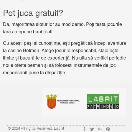
Pot juca gratuit?
Da, majoritatea sloturilor au mod demo. Poți testa jocurile
fără a depune bani reali.
Cu acești pași și cunoștințe, ești pregătit să începi aventura
la casino Betmen. Alege jocurile responsabil, stabilește
limite și bucură-te de experiență. Nu uita să verifici periodic
noile oferte betmen și să folosești instrumentele de joc
responsabil puse la dispoziție.
© 2024 All rights Reserved. Labrit