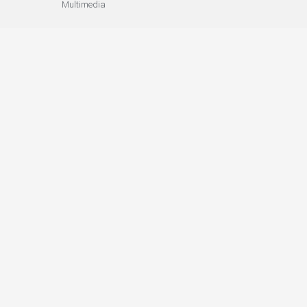
Multimedia