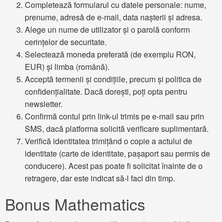
Completează formularul cu datele personale: nume,
prenume, adresă de e-mail, data nașterii și adresa.
Alege un nume de utilizator și o parolă conform
cerințelor de securitate.
Selectează moneda preferată (de exemplu RON,
EUR) și limba (română).
Acceptă termenii și condițiile, precum și politica de
confidențialitate. Dacă dorești, poți opta pentru
newsletter.
Confirmă contul prin link-ul trimis pe e-mail sau prin
SMS, dacă platforma solicită verificare suplimentară.
Verifică identitatea trimițând o copie a actului de
identitate (carte de identitate, pașaport sau permis de
conducere). Acest pas poate fi solicitat înainte de o
retragere, dar este indicat să-l faci din timp.
Bonus Mathematics