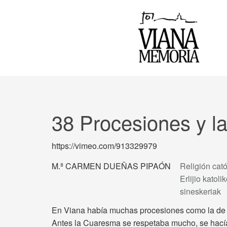
38 Procesiones y 
https://vimeo.com/913329979
M.ª CARMEN DUEÑAS PIPAÓN
Religión cató
Erlijio katol
sineskeriak
En Viana había muchas procesiones como la de S
Antes la Cuaresma se respetaba mucho, se hacía V