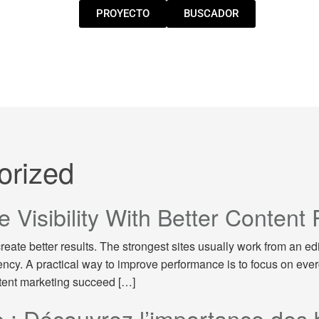
PROYECTO
BUSCADOR
orized
Visibility With Better Content 
eate better results. The strongest sites usually work from an ed
quency. A practical way to improve performance is to focus on ev
ntent marketing succeed […]
e : Découvrez l’importance des