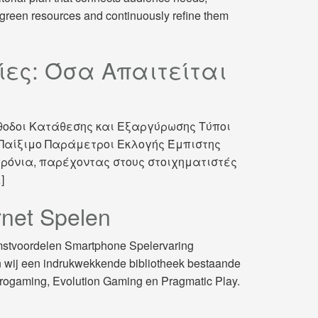
ergreen resources and continuously refine them
ίες: Όσα Απαιτείται
έθοδοι Κατάθεσης και Εξαργύρωσης Τύποι
Παίξιμο Παράμετροι Εκλογής Έμπιστης
ρόνια, παρέχοντας στους στοιχηματιστές
]
rnet Spelen
mstvoordelen Smartphone Spelervaring
en wij een indrukwekkende bibliotheek bestaande
crogaming, Evolution Gaming en Pragmatic Play.