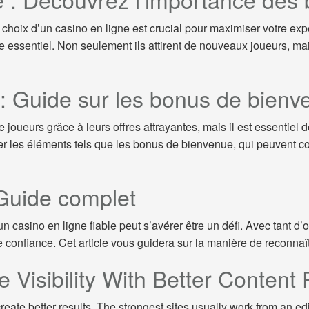
choix d’un casino en ligne est crucial pour maximiser votre exp
e essentiel. Non seulement ils attirent de nouveaux joueurs, mai
e : Guide sur les bonus de bien
joueurs grâce à leurs offres attrayantes, mais il est essentiel d
alyser les éléments tels que les bonus de bienvenue, qui peuven
 Guide complet
n casino en ligne fiable peut s’avérer être un défi. Avec tant d’o
de confiance. Cet article vous guidera sur la manière de reconnaît
Visibility With Better Content 
eate better results. The strongest sites usually work from an ed