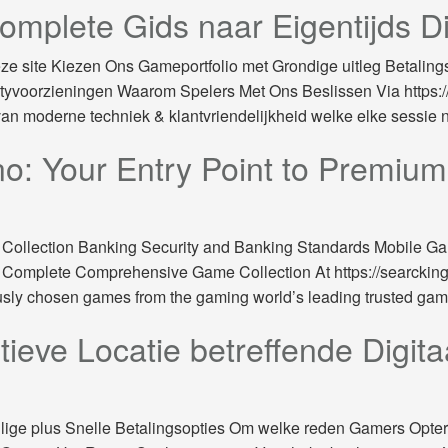
mplete Gids naar Eigentijds Di
 site Kiezen Ons Gameportfolio met Grondige uitleg Betalin
ityvoorzieningen Waarom Spelers Met Ons Beslissen Via https://w
an moderne techniek & klantvriendelijkheid welke elke sessie n
o: Your Entry Point to Premiu
 Collection Banking Security and Banking Standards Mobile G
omplete Comprehensive Game Collection At https://searckingston
usly chosen games from the gaming world’s leading trusted gam
ieve Locatie betreffende Digita
ilige plus Snelle Betalingsopties Om welke reden Gamers Opte