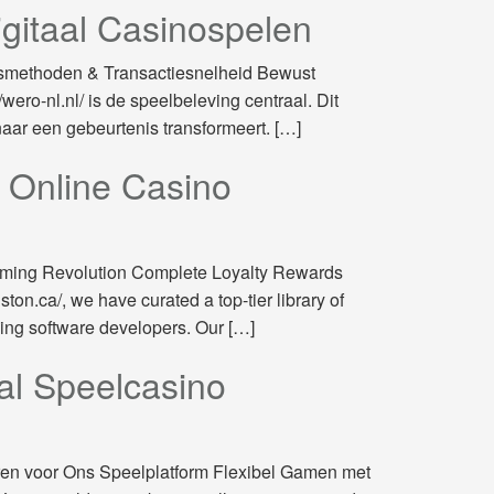
gitaal Casinospelen
gsmethoden & Transactiesnelheid Bewust
ero-nl.nl/ is de speelbeleving centraal. Dit
aar een gebeurtenis transformeert. […]
m Online Casino
aming Revolution Complete Loyalty Rewards
.ca/, we have curated a top-tier library of
ing software developers. Our […]
al Speelcasino
ren voor Ons Speelplatform Flexibel Gamen met