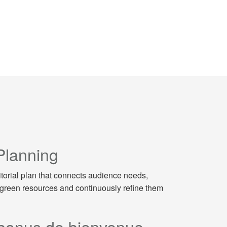
Planning
itorial plan that connects audience needs,
ergreen resources and continuously refine them
 bonus de bienvenue